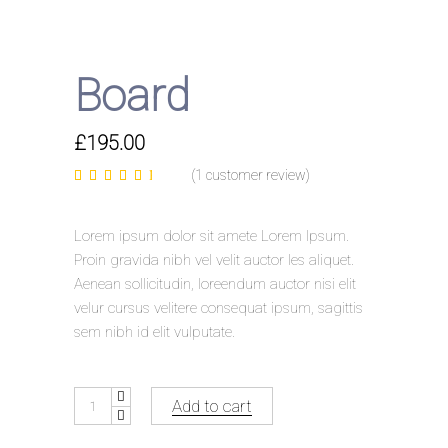
Board
£
195.00
(
1
customer review)
Rated
1
4.00
out
of 5 based
on
Lorem ipsum dolor sit amete Lorem Ipsum.
customer
rating
Proin gravida nibh vel velit auctor les aliquet.
Aenean sollicitudin, loreendum auctor nisi elit
velur cursus velitere consequat ipsum, sagittis
sem nibh id elit vulputate.
Board
Add to cart
quantity