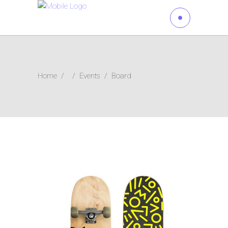
Home
/
/
Events
/
Board