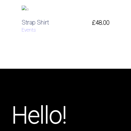
Strap Shirt
£
48.00
Events
Hello!